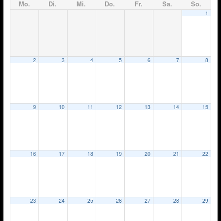
Mo.
Di.
Mi.
Do.
Fr.
Sa.
So.
1
2
3
4
5
6
7
8
9
10
11
12
13
14
15
16
17
18
19
20
21
22
23
24
25
26
27
28
29