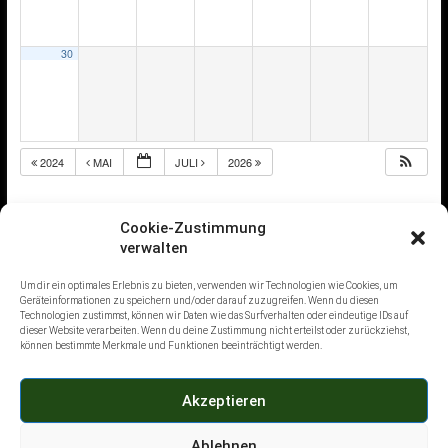
30
2024
MAI
JULI
2026
Home
Cookie-Zustimmung
verwalten
Sicherheitsdienstleistungen
Um dir ein optimales Erlebnis zu bieten, verwenden wir Technologien wie Cookies, um
Karriere
Geräteinformationen zu speichern und/oder darauf zuzugreifen. Wenn du diesen
Technologien zustimmst, können wir Daten wie das Surfverhalten oder eindeutige IDs auf
Academy
dieser Website verarbeiten. Wenn du deine Zustimmung nicht erteilst oder zurückziehst,
können bestimmte Merkmale und Funktionen beeinträchtigt werden.
Kursangebote
Termine
Akzeptieren
Ablehnen