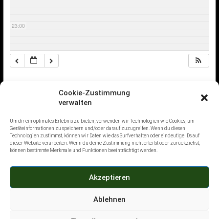
23:00
Home
Cookie-Zustimmung
verwalten
Sicherheitsdienstleistungen
Um dir ein optimales Erlebnis zu bieten, verwenden wir Technologien wie Cookies, um
Karriere
Geräteinformationen zu speichern und/oder darauf zuzugreifen. Wenn du diesen
Technologien zustimmst, können wir Daten wie das Surfverhalten oder eindeutige IDs auf
Academy
dieser Website verarbeiten. Wenn du deine Zustimmung nicht erteilst oder zurückziehst,
können bestimmte Merkmale und Funktionen beeinträchtigt werden.
Kursangebote
Termine
Akzeptieren
Ablehnen
Copyright © 2026
Safe-es
. Alle Rechte vorbehalten.